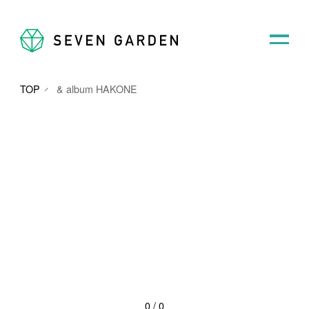
TOP
& album HAKONE
0
/
0