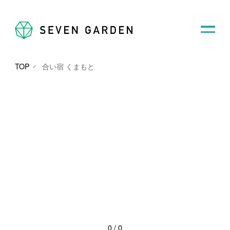
TOP
合い宿 くまもと
0
/
0